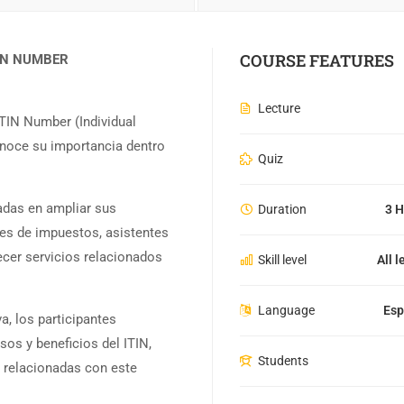
COURSE FEATURES
IN NUMBER
Lecture
ITIN Number (Individual
onoce su importancia dentro
Quiz
adas en ampliar sus
Duration
3 H
res de impuestos, asistentes
ecer servicios relacionados
Skill level
All l
Language
Esp
a, los participantes
os y beneficios del ITIN,
Students
s relacionadas con este