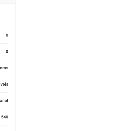
0
0
oras
evels
añol
540