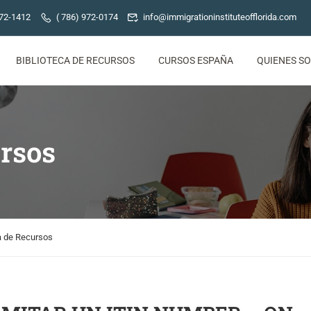
772-1412
( 786) 972-0174
info@immigrationinstituteofflorida.com
BIBLIOTECA DE RECURSOS
CURSOS ESPAÑA
QUIENES S
ursos
a de Recursos