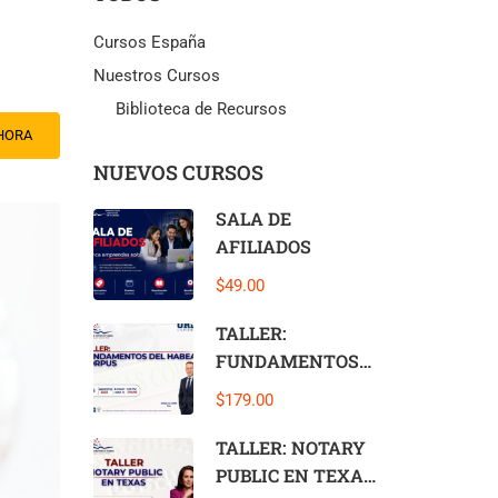
Cursos España
Nuestros Cursos
Biblioteca de Recursos
HORA
NUEVOS CURSOS
SALA DE
AFILIADOS
$49.00
TALLER:
FUNDAMENTOS
DEL HABEAS
$179.00
CORPUS – 08
AGOSTO
TALLER: NOTARY
PUBLIC EN TEXAS