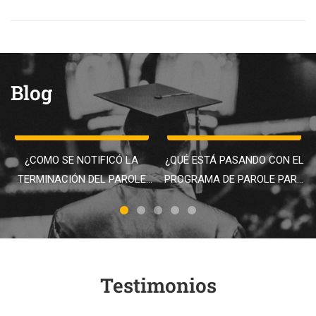
Blog
IIF Admin
June 5, 2025
IIF Admin
June 5, 2025
¿COMO SE NOTIFICÓ LA
¿QUÉ ESTÁ PASANDO CON EL
TERMINACIÓN DEL PAROLE
PROGRAMA DE PAROLE PARA
CHNV Y DE LOS PERMISOS DE
CUBANOS, HAITIANOS,
TRABAJO C(11)?
NICARAGÜENSES Y
VENEZOLANOS (CHNV)?
Testimonios