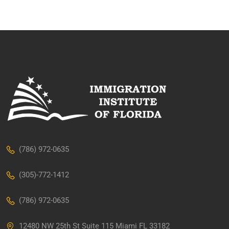
(786) 972-0635
(305)-772-1412
(786) 972-0635
12480 NW 25th St Suite 115 Miami FL 33182