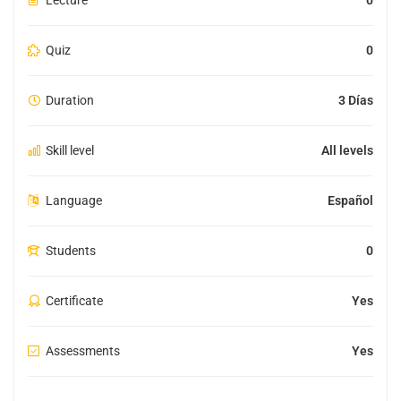
Lecture
0
Quiz
0
Duration
3 Días
Skill level
All levels
Language
Español
Students
0
Certificate
Yes
Assessments
Yes